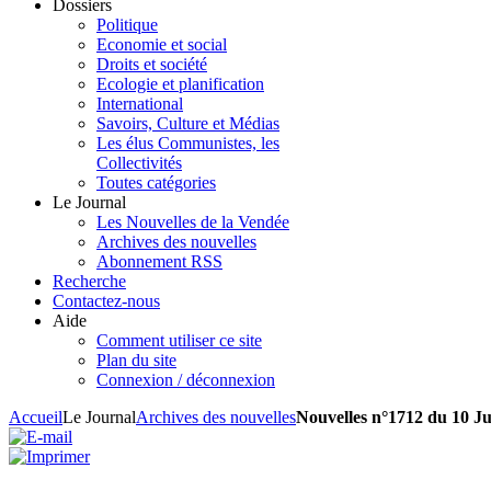
Dossiers
Politique
Economie et social
Droits et société
Ecologie et planification
International
Savoirs, Culture et Médias
Les élus Communistes, les
Collectivités
Toutes catégories
Le Journal
Les Nouvelles de la Vendée
Archives des nouvelles
Abonnement RSS
Recherche
Contactez-nous
Aide
Comment utiliser ce site
Plan du site
Connexion / déconnexion
Accueil
Le Journal
Archives des nouvelles
Nouvelles n°1712 du 10 Ju